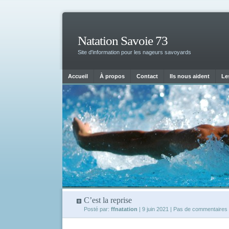
Natation Savoie 73
Site d'information pour les nageurs savoyards
Accueil
À propos
Contact
Ils nous aident
Le
C’est la reprise
Posté par:
ffnatation
| 9 juin 2021
| Pas de commentaires