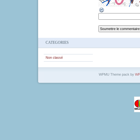
CATEGORIES
Non classé
WPMU Theme pack by
WP