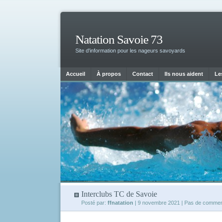
Natation Savoie 73
Site d'information pour les nageurs savoyards
Accueil
À propos
Contact
Ils nous aident
Le
Interclubs TC de Savoie
Posté par:
ffnatation
| 9 novembre 2021
| Pas de commen